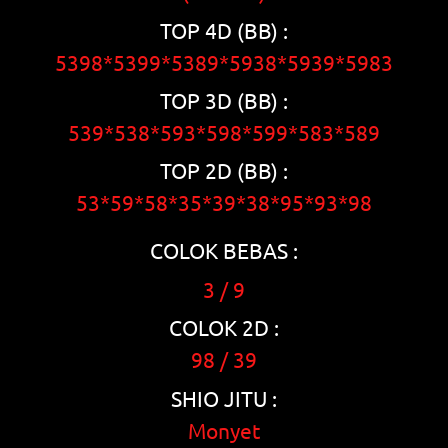
TOP 4D (BB) :
5398*5399*5389*5938*5939*5983
TOP 3D (BB) :
539*538*593*598*599*583*589
TOP 2D (BB) :
53*59*58*35*39*38*95*93*98
COLOK BEBAS :
3 / 9
COLOK 2D :
98 / 39
SHIO JITU :
Monyet