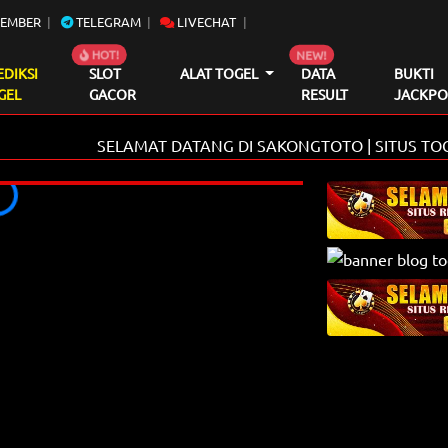
MEMBER
TELEGRAM
LIVECHAT
HOT!
NEW!
EDIKSI
SLOT
ALAT TOGEL
DATA
BUKTI
GEL
GACOR
RESULT
JACKPO
SELAMAT DATANG DI SAKONGTOTO | SITUS TOGE