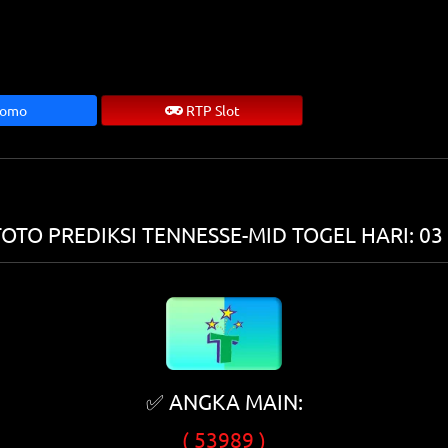
omo
RTP Slot
TO PREDIKSI TENNESSE-MID TOGEL HARI: 03
✅ ANGKA MAIN:
( 53989 )