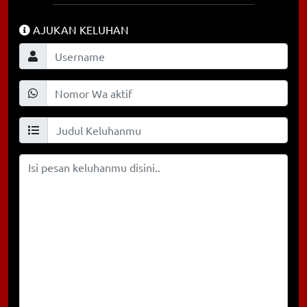
AJUKAN KELUHAN