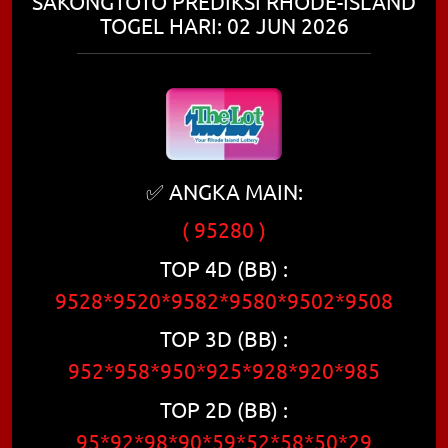
SAKONGTOTO PREDIKSI RHODE-ISLAND
TOGEL HARI: 02 JUN 2026
✅ ANGKA MAIN:
( 95280 )
TOP 4D (BB) :
9528*9520*9582*9580*9502*9508
TOP 3D (BB) :
952*958*950*925*928*920*985
TOP 2D (BB) :
95*92*98*90*59*52*58*50*29