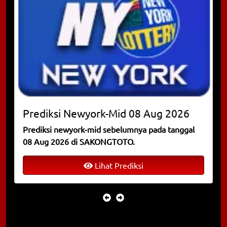
Prediksi
Newyork-Mid
08 Aug 2026
Prediksi newyork-mid sebelumnya pada tanggal
08 Aug 2026 di SAKONGTOTO.
Lihat Prediksi