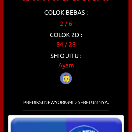
COLOK BEBAS :
2 / 6
COLOK 2D :
84 / 28
SHIO JITU :
Ayam
PREDIKSI NEWYORK-MID SEBELUMNYA: