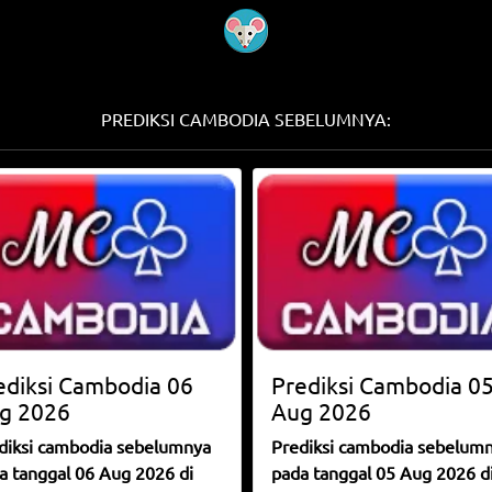
PREDIKSI CAMBODIA SEBELUMNYA:
ediksi
Cambodia
06
Prediksi
Cambodia
0
g 2026
Aug 2026
diksi cambodia sebelumnya
Prediksi cambodia sebelum
a tanggal 06 Aug 2026 di
pada tanggal 05 Aug 2026 d