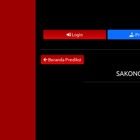
Login
Pr
Beranda Prediksi
SAKONG