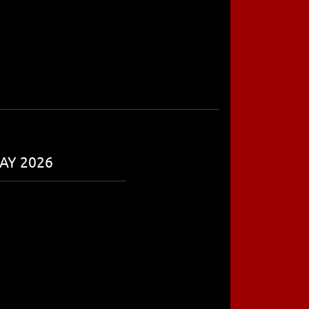
AY 2026