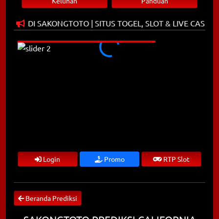
Keluhan
Panduan
TANG DI SAKONGTOTO | SITUS TOGEL, SLOT & LIVE CASI
Login
Promo
RTP Slot
Beranda Prediksi