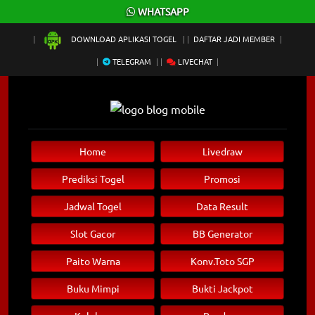
×
WHATSAPP
DOWNLOAD APLIKASI TOGEL
DAFTAR JADI MEMBER
TELEGRAM
LIVECHAT
Home
Livedraw
Prediksi Togel
Promosi
Jadwal Togel
Data Result
Slot Gacor
BB Generator
Paito Warna
Konv.Toto SGP
Buku Mimpi
Bukti Jackpot