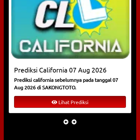
Prediksi
California
07 Aug 2026
Prediksi california sebelumnya pada tanggal 07
Aug 2026 di SAKONGTOTO.
Lihat Prediksi