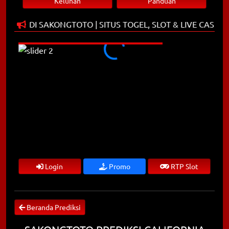
Keluhan
Panduan
TANG DI SAKONGTOTO | SITUS TOGEL, SLOT & LIVE CASI
Login
Promo
RTP Slot
Beranda Prediksi